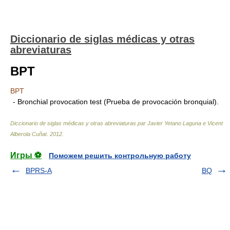
Diccionario de siglas médicas y otras
abreviaturas
BPT
BPT
- Bronchial provocation test (Prueba de provocación bronquial).
Diccionario de siglas médicas y otras abreviaturas par Javier Yetano Laguna e Vicent
Alberola Cuñat
.
2012
.
Игры ⚽
Поможем решить контрольную работу
BPRS-A
BQ