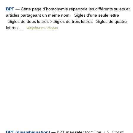
BPT
— Cette page d’homonymie répertorie les différents sujets et
articles partageant un même nom. Sigles d’une seule lettre
Sigles de deux lettres > Sigles de trois lettres Sigles de quatre
lettres …
Wikipédia en Français
BPT (disambiguation)
— BPT may refer to: * The U.S. City of