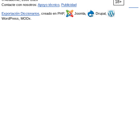
18+
Contacte con nosotros:
Apoyo técnico
,
Publicidad
Exportación Diccionarios
, creado en PHP,
Joomla,
Drupal,
WordPress, MODx.