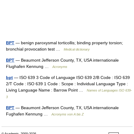
BPT
— benign paroxysmal torticollis; binding property torsion;
bronchial provocation test …
Medical dictionary
BPT
— Beaumont Jefferson County, TX, USA internationale
Flughafen Kennung …
Acronyms
bpt
— ISO 639 3 Code of Language ISO 639 2/B Code : ISO 639
2/T Code : ISO 639 1 Code : Scope : Individual Language Type :
Living Language Name : Barrow Point …
Names of Languages ISO 639-
3
BPT
— Beaumont Jefferson County, TX, USA internationale
Fughafen Kennung …
Acronyms von A bis Z
© Academic, 2000-2026